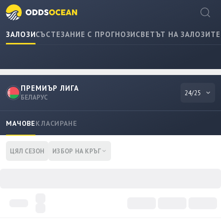
ЗАЛОЗИ
СЪСТЕЗАНИЕ С ПРОГНОЗИ
СВЕТЪТ НА ЗАЛОЗИТЕ
ПРЕМИЪР ЛИГА
24/25
БЕЛАРУС
МАЧОВЕ
КЛАСИРАНЕ
ЦЯЛ СЕЗОН
ИЗБОР НА КРЪГ