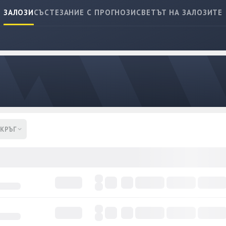
ЗАЛОЗИ
СЪСТЕЗАНИЕ С ПРОГНОЗИ
СВЕТЪТ НА ЗАЛОЗИТЕ
 КРЪГ