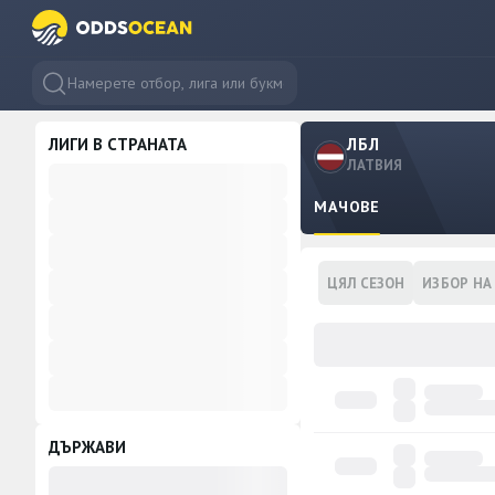
ЛИГИ В СТРАНАТА
ЛБЛ
ЛАТВИЯ
МАЧОВЕ
ЦЯЛ СЕЗОН
ИЗБОР НА
ДЪРЖАВИ