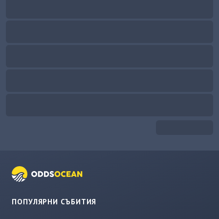
ПОПУЛЯРНИ СЪБИТИЯ