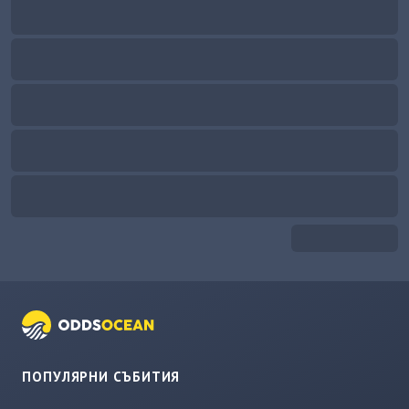
ПОПУЛЯРНИ СЪБИТИЯ