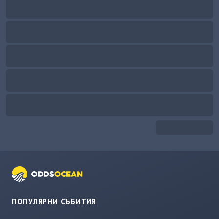
ПОПУЛЯРНИ СЪБИТИЯ