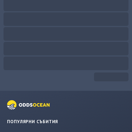
ПОПУЛЯРНИ СЪБИТИЯ