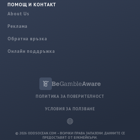
ПОМОЩ И КОНТАКТ
About Us
Реклама
Обратна връзка
Онлайн поддръжка
ПОЛИТИКА ЗА ПОВЕРИТЕЛНОСТ
УСЛОВИЯ ЗА ПОЛЗВАНЕ
©
2026
ODDSOCEAN.COM
–
ВСИЧКИ ПРАВА ЗАПАЗЕНИ. ДАННИТЕ СЕ
ПРЕДОСТАВЯТ ОТ БУКМЕЙКЪРИ.