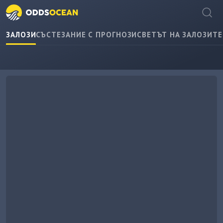
ЗАЛОЗИ
СЪСТЕЗАНИЕ С ПРОГНОЗИ
СВЕТЪТ НА ЗАЛОЗИТЕ