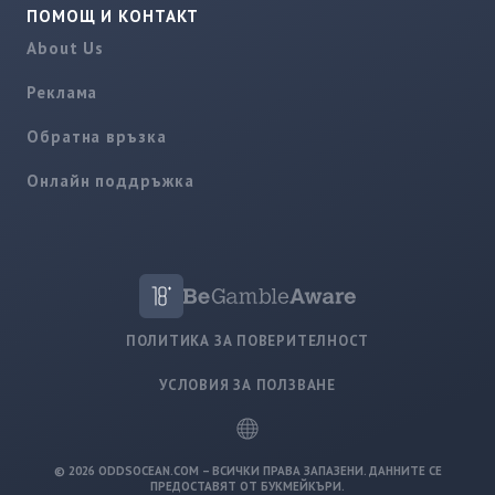
ПОМОЩ И КОНТАКТ
About Us
Реклама
Обратна връзка
Онлайн поддръжка
ПОЛИТИКА ЗА ПОВЕРИТЕЛНОСТ
УСЛОВИЯ ЗА ПОЛЗВАНЕ
©
2026
ODDSOCEAN.COM
–
ВСИЧКИ ПРАВА ЗАПАЗЕНИ. ДАННИТЕ СЕ
ПРЕДОСТАВЯТ ОТ БУКМЕЙКЪРИ.