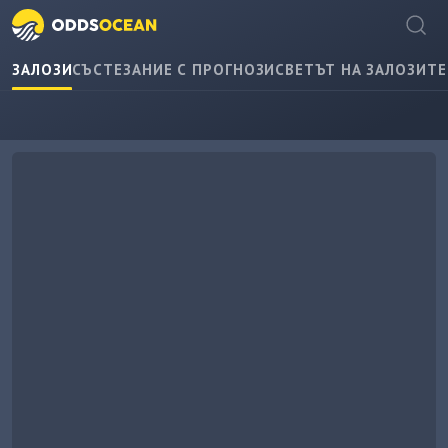
ЗАЛОЗИ
СЪСТЕЗАНИЕ С ПРОГНОЗИ
СВЕТЪТ НА ЗАЛОЗИТЕ