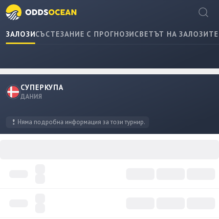
ЗАЛОЗИ
СЪСТЕЗАНИЕ С ПРОГНОЗИ
СВЕТЪТ НА ЗАЛОЗИТЕ
СУПЕРКУПА
ДАНИЯ
Няма подробна информация за този турнир.