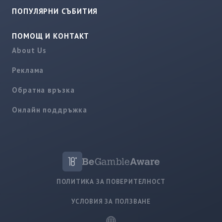
ПОПУЛЯРНИ СЪБИТИЯ
ПОМОЩ И КОНТАКТ
About Us
Реклама
Обратна връзка
Онлайн поддръжка
ПОЛИТИКА ЗА ПОВЕРИТЕЛНОСТ
УСЛОВИЯ ЗА ПОЛЗВАНЕ