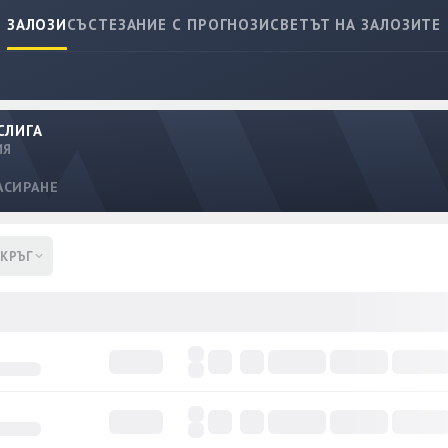
ЗАЛОЗИ
СЪСТЕЗАНИЕ С ПРОГНОЗИ
СВЕТЪТ НА ЗАЛОЗИТЕ
СЛИГА
ИЯ
АСИРАНЕ
 КРЪГ