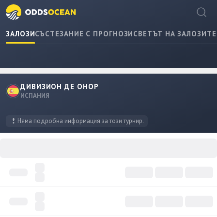
ЗАЛОЗИ
СЪСТЕЗАНИЕ С ПРОГНОЗИ
СВЕТЪТ НА ЗАЛОЗИТЕ
ДИВИЗИОН ДЕ ОНОР
ИСПАНИЯ
Няма подробна информация за този турнир.