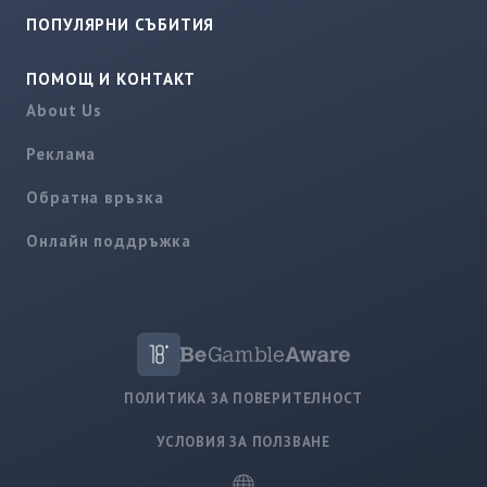
ПОПУЛЯРНИ СЪБИТИЯ
ПОМОЩ И КОНТАКТ
About Us
Реклама
Обратна връзка
Онлайн поддръжка
ПОЛИТИКА ЗА ПОВЕРИТЕЛНОСТ
УСЛОВИЯ ЗА ПОЛЗВАНЕ