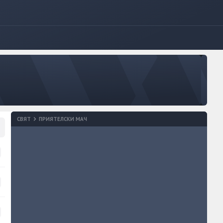
СВЯТ
ПРИЯТЕЛСКИ МАЧ