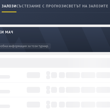
ЗАЛОЗИ
СЪСТЕЗАНИЕ С ПРОГНОЗИ
СВЕТЪТ НА ЗАЛОЗИТЕ
КИ МАЧ
обна информация за този турнир.