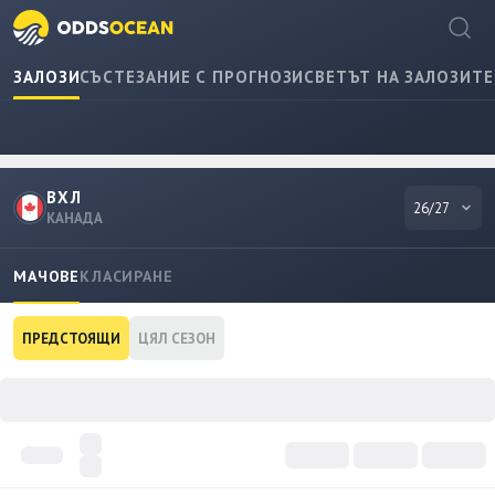
ЗАЛОЗИ
СЪСТЕЗАНИЕ С ПРОГНОЗИ
СВЕТЪТ НА ЗАЛОЗИТЕ
ВХЛ
26/27
КАНАДА
МАЧОВЕ
КЛАСИРАНЕ
ПРЕДСТОЯЩИ
ЦЯЛ СЕЗОН