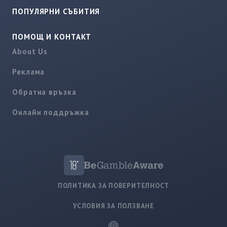
ПОПУЛЯРНИ СЪБИТИЯ
ПОМОЩ И КОНТАКТ
About Us
Реклама
Обратна връзка
Онлайн поддръжка
ПОЛИТИКА ЗА ПОВЕРИТЕЛНОСТ
УСЛОВИЯ ЗА ПОЛЗВАНЕ