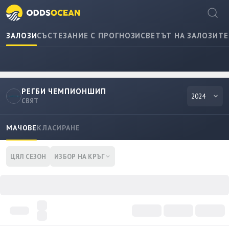
ЗАЛОЗИ
СЪСТЕЗАНИЕ С ПРОГНОЗИ
СВЕТЪТ НА ЗАЛОЗИТЕ
РЕГБИ ЧЕМПИОНШИП
2024
СВЯТ
МАЧОВЕ
КЛАСИРАНЕ
ЦЯЛ СЕЗОН
ИЗБОР НА КРЪГ