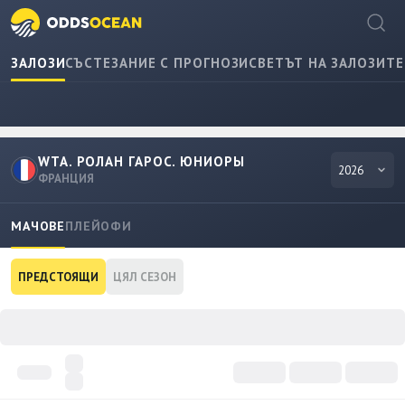
ЗАЛОЗИ
СЪСТЕЗАНИЕ С ПРОГНОЗИ
СВЕТЪТ НА ЗАЛОЗИТЕ
WTA. РОЛАН ГАРОС. ЮНИОРЫ
2026
ФРАНЦИЯ
МАЧОВЕ
ПЛЕЙОФИ
ПРЕДСТОЯЩИ
ЦЯЛ СЕЗОН