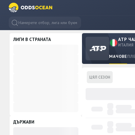
ЛИГИ В СТРАНАТА
ATP Ч
ИТАЛИЯ
МАЧОВЕ
ПЛ
ЦЯЛ СЕЗОН
ДЪРЖАВИ