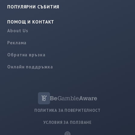
ПОПУЛЯРНИ СЪБИТИЯ
ПОМОЩ И КОНТАКТ
About Us
Реклама
Обратна връзка
Онлайн поддръжка
ПОЛИТИКА ЗА ПОВЕРИТЕЛНОСТ
УСЛОВИЯ ЗА ПОЛЗВАНЕ