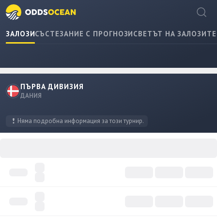
ЗАЛОЗИ
СЪСТЕЗАНИЕ С ПРОГНОЗИ
СВЕТЪТ НА ЗАЛОЗИТЕ
ПЪРВА ДИВИЗИЯ
ДАНИЯ
Няма подробна информация за този турнир.