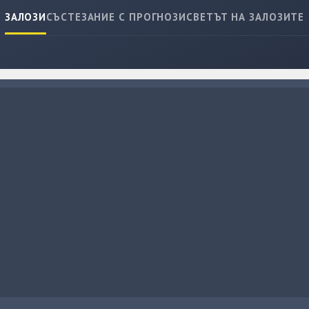
ЗАЛОЗИ
СЪСТЕЗАНИЕ С ПРОГНОЗИ
СВЕТЪТ НА ЗАЛОЗИТЕ