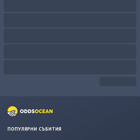
ПОПУЛЯРНИ СЪБИТИЯ