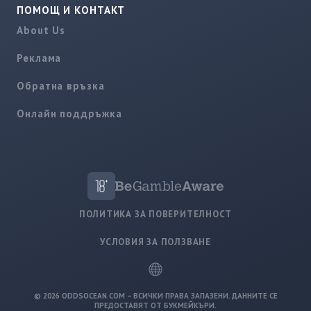
ПОМОЩ И КОНТАКТ
About Us
Реклама
Обратна връзка
Онлайн поддръжка
ПОЛИТИКА ЗА ПОВЕРИТЕЛНОСТ
УСЛОВИЯ ЗА ПОЛЗВАНЕ
©
2026
ODDSOCEAN.COM
–
ВСИЧКИ ПРАВА ЗАПАЗЕНИ. ДАННИТЕ СЕ
ПРЕДОСТАВЯТ ОТ БУКМЕЙКЪРИ.