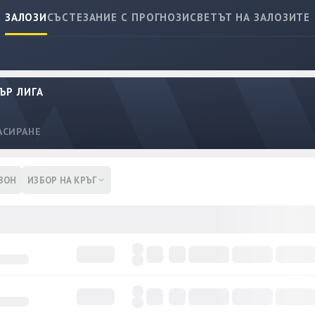
ЗАЛОЗИ
СЪСТЕЗАНИЕ С ПРОГНОЗИ
СВЕТЪТ НА ЗАЛОЗИТЕ
ЪР ЛИГА
АСИРАНЕ
ЗОН
ИЗБОР НА КРЪГ