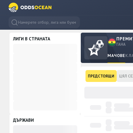
ЛИГИ В СТРАНАТА
ПРЕМИ
ГАНА
МАЧОВЕ
КЛ
ПРЕДСТОЯЩИ
ЦЯЛ СЕ
ДЪРЖАВИ