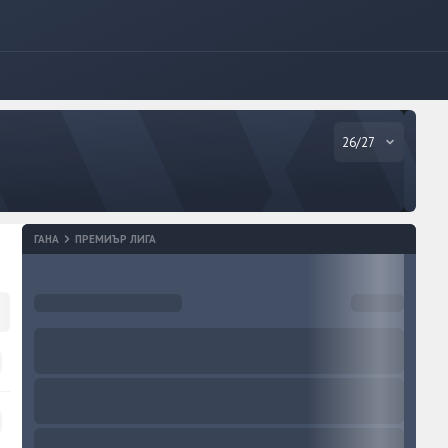
26/27
ГАНА
ПРЕМИЪР ЛИГА