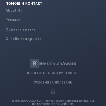
ПОМОЩ И КОНТАКТ
About Us
Реклама
Обратна връзка
Онлайн поддръжка
ПОЛИТИКА ЗА ПОВЕРИТЕЛНОСТ
УСЛОВИЯ ЗА ПОЛЗВАНЕ
©
2026
ODDSOCEAN.COM
–
ВСИЧКИ ПРАВА ЗАПАЗЕНИ. ДАННИТЕ СЕ
ПРЕДОСТАВЯТ ОТ БУКМЕЙКЪРИ.