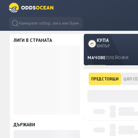
ЛИГИ В СТРАНАТА
КУПА
КИПЪР
МАЧОВЕ
ПЛЕЙОФИ
ПРЕДСТОЯЩИ
ЦЯЛ СЕ
ДЪРЖАВИ