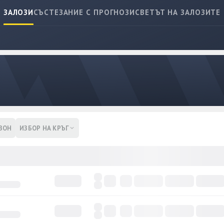
ЗАЛОЗИ
СЪСТЕЗАНИЕ С ПРОГНОЗИ
СВЕТЪТ НА ЗАЛОЗИТЕ
ЗОН
ИЗБОР НА КРЪГ