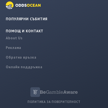
ПОПУЛЯРНИ СЪБИТИЯ
ПОМОЩ И КОНТАКТ
About Us
Реклама
Обратна връзка
Онлайн поддръжка
ПОЛИТИКА ЗА ПОВЕРИТЕЛНОСТ