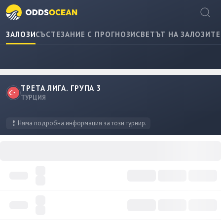
ЗАЛОЗИ
СЪСТЕЗАНИЕ С ПРОГНОЗИ
СВЕТЪТ НА ЗАЛОЗИТЕ
ТРЕТА ЛИГА. ГРУПА 3
ТУРЦИЯ
Няма подробна информация за този турнир.