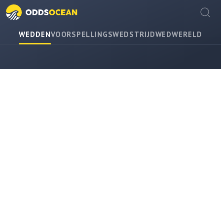
WEDDEN
VOORSPELLINGSWEDSTRIJD
WEDWERELD