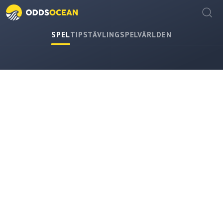
SPEL
TIPSTÄVLING
SPELVÄRLDEN