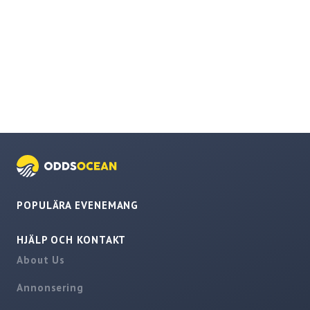
POPULÄRA EVENEMANG
HJÄLP OCH KONTAKT
About Us
Annonsering